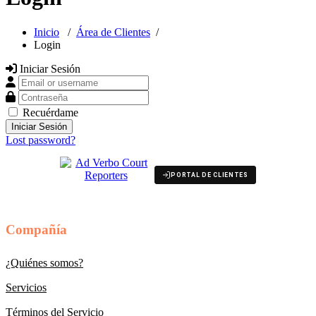
Inicio
/
Área de Clientes
/
Login
Iniciar Sesión
Email or username
Contraseña
Recuérdame
Lost password?
PORTAL DE CLIENTES
Compañía
¿Quiénes somos?
Servicios
Términos del Servicio