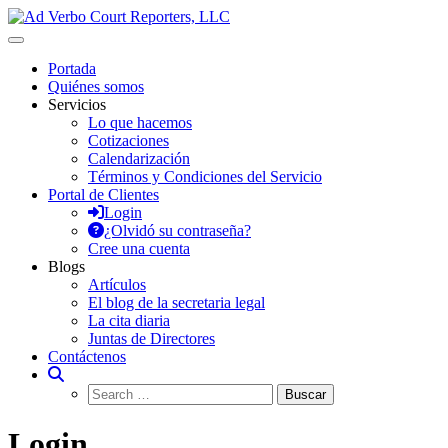
Saltar
al
Ad Verbo Court Reporters, LLC
Ad Verbo Court Reporters ofrece servicios de taquígrafos de récord
contenido
en Puerto Rico, para transcripciones para el Tribunal de
Portada
Apelaciones, deposiciones, vistas administrativas, preparación de
Quiénes somos
minutas, arbitrajes, reuniones y asambleas.
Servicios
Lo que hacemos
Cotizaciones
Calendarización
Términos y Condiciones del Servicio
Portal de Clientes
Login
¿Olvidó su contraseña?
Cree una cuenta
Blogs
Artículos
El blog de la secretaria legal
La cita diaria
Juntas de Directores
Contáctenos
Login