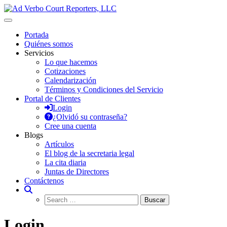
Saltar
al
Ad Verbo Court Reporters, LLC
Ad Verbo Court Reporters ofrece servicios de taquígrafos de récord
contenido
en Puerto Rico, para transcripciones para el Tribunal de
Portada
Apelaciones, deposiciones, vistas administrativas, preparación de
Quiénes somos
minutas, arbitrajes, reuniones y asambleas.
Servicios
Lo que hacemos
Cotizaciones
Calendarización
Términos y Condiciones del Servicio
Portal de Clientes
Login
¿Olvidó su contraseña?
Cree una cuenta
Blogs
Artículos
El blog de la secretaria legal
La cita diaria
Juntas de Directores
Contáctenos
Login