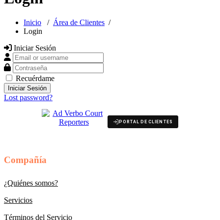
Inicio
/
Área de Clientes
/
Login
Iniciar Sesión
Email or username
Contraseña
Recuérdame
Lost password?
PORTAL DE CLIENTES
Compañía
¿Quiénes somos?
Servicios
Términos del Servicio