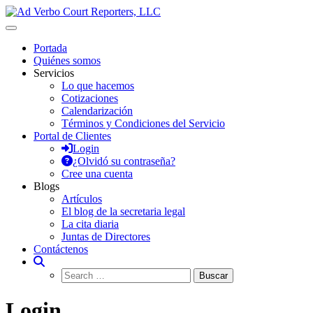
Saltar
al
Ad Verbo Court Reporters, LLC
Ad Verbo Court Reporters ofrece servicios de taquígrafos de récord
contenido
en Puerto Rico, para transcripciones para el Tribunal de
Portada
Apelaciones, deposiciones, vistas administrativas, preparación de
Quiénes somos
minutas, arbitrajes, reuniones y asambleas.
Servicios
Lo que hacemos
Cotizaciones
Calendarización
Términos y Condiciones del Servicio
Portal de Clientes
Login
¿Olvidó su contraseña?
Cree una cuenta
Blogs
Artículos
El blog de la secretaria legal
La cita diaria
Juntas de Directores
Contáctenos
Login