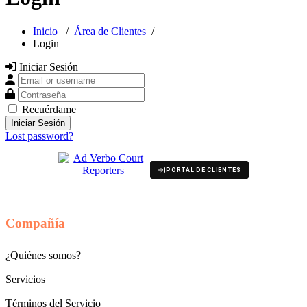
Inicio
/
Área de Clientes
/
Login
Iniciar Sesión
Email or username
Contraseña
Recuérdame
Lost password?
PORTAL DE CLIENTES
Compañía
¿Quiénes somos?
Servicios
Términos del Servicio