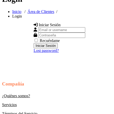
Inicio
/
Área de Clientes
/
Login
Iniciar Sesión
Email or username
Contraseña
Recuérdame
Lost password?
Compañía
¿Quiénes somos?
Servicios
Términos del Servicio