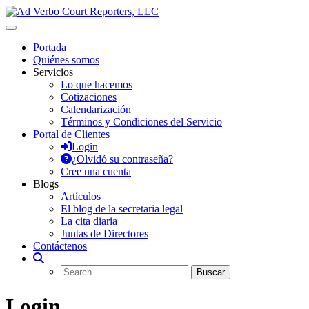
Saltar
al
Ad Verbo Court Reporters, LLC
Ad Verbo Court Reporters ofrece servicios de taquígrafos de récord en 
contenido
reuniones y asambleas.
Portada
Quiénes somos
Servicios
Lo que hacemos
Cotizaciones
Calendarización
Términos y Condiciones del Servicio
Portal de Clientes
Login
¿Olvidó su contraseña?
Cree una cuenta
Blogs
Artículos
El blog de la secretaria legal
La cita diaria
Juntas de Directores
Contáctenos
Login