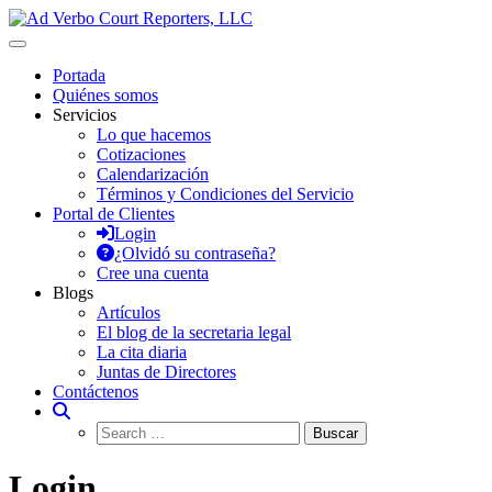
Saltar
al
Ad Verbo Court Reporters, LLC
Ad Verbo Court Reporters ofrece servicios de taquígrafos de récord en 
contenido
reuniones y asambleas.
Portada
Quiénes somos
Servicios
Lo que hacemos
Cotizaciones
Calendarización
Términos y Condiciones del Servicio
Portal de Clientes
Login
¿Olvidó su contraseña?
Cree una cuenta
Blogs
Artículos
El blog de la secretaria legal
La cita diaria
Juntas de Directores
Contáctenos
Login