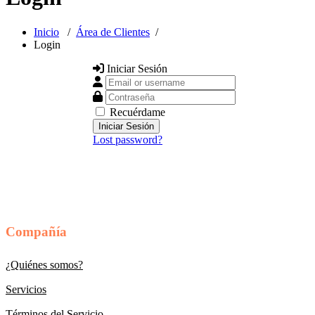
Inicio
/
Área de Clientes
/
Login
Iniciar Sesión
Email or username
Contraseña
Recuérdame
Lost password?
Compañía
¿Quiénes somos?
Servicios
Términos del Servicio