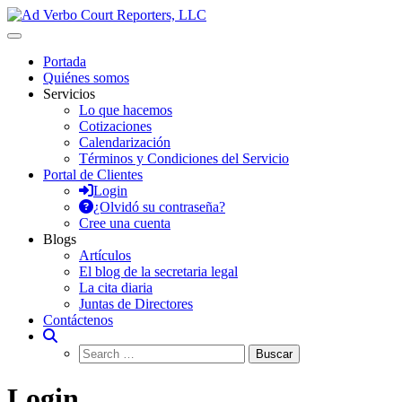
Saltar
al
Ad Verbo Court Reporters, LLC
Ad Verbo Court Reporters ofrece servicios de taquígrafos de récord
contenido
en Puerto Rico, para transcripciones para el Tribunal de
Portada
Apelaciones, deposiciones, vistas administrativas, preparación de
Quiénes somos
minutas, arbitrajes, reuniones y asambleas.
Servicios
Lo que hacemos
Cotizaciones
Calendarización
Términos y Condiciones del Servicio
Portal de Clientes
Login
¿Olvidó su contraseña?
Cree una cuenta
Blogs
Artículos
El blog de la secretaria legal
La cita diaria
Juntas de Directores
Contáctenos
Login