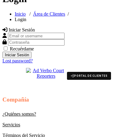
Inicio
/
Área de Clientes
/
Login
Iniciar Sesión
Email or username
Contraseña
Recuérdame
Lost password?
PORTAL DE CLIENTES
Compañía
¿Quiénes somos?
Servicios
Términos del Servicio