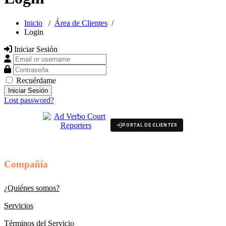
Inicio
/
Área de Clientes
/
Login
Iniciar Sesión
Email or username
Contraseña
Recuérdame
Lost password?
PORTAL DE CLIENTES
Compañía
¿Quiénes somos?
Servicios
Términos del Servicio