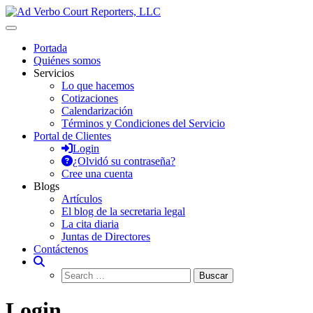
Saltar
al
Ad Verbo Court Reporters, LLC
Ad Verbo Court Reporters ofrece servicios de taquígrafos de récord
contenido
en Puerto Rico, para transcripciones para el Tribunal de
Portada
Apelaciones, deposiciones, vistas administrativas, preparación de
Quiénes somos
minutas, arbitrajes, reuniones y asambleas.
Servicios
Lo que hacemos
Cotizaciones
Calendarización
Términos y Condiciones del Servicio
Portal de Clientes
Login
¿Olvidó su contraseña?
Cree una cuenta
Blogs
Artículos
El blog de la secretaria legal
La cita diaria
Juntas de Directores
Contáctenos
Login