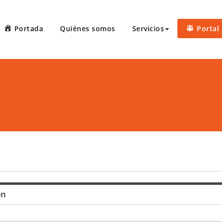
Portada
Quiénes somos
Servicios
Portal 
 Court Reporters, LLC
ters ofrece servicios de taquígrafos de récord en Puerto Rico, 
 administrativas, preparación de minutas, arbitrajes, reuniones
ón