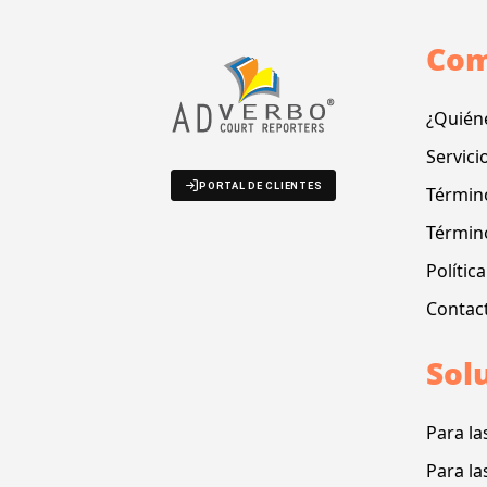
Com
¿Quién
Servici
PORTAL DE CLIENTES
Término
Términ
Polític
Contac
Sol
Para la
Para la