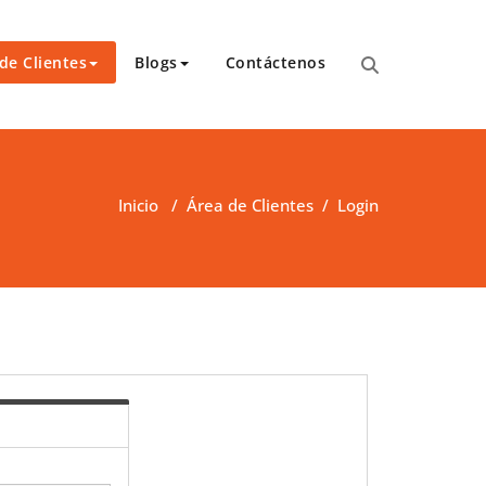
de Clientes
Blogs
Contáctenos
para transcripciones para el Tribunal de Apelaciones,
 y asambleas.
Inicio
/
Área de Clientes
/
Login