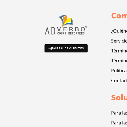
Com
¿Quién
Servici
PORTAL DE CLIENTES
Término
Términ
Polític
Contac
Sol
Para la
Para la