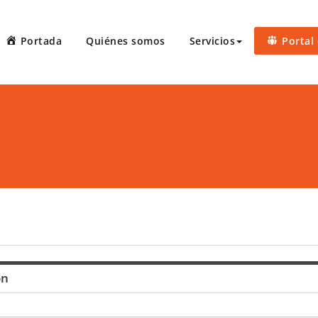
Portada
Quiénes somos
Servicios
Portal 
 Court Reporters, LLC
ters ofrece servicios de taquígrafos de récord en Puerto Rico, 
 administrativas, preparación de minutas, arbitrajes, reuniones
ón