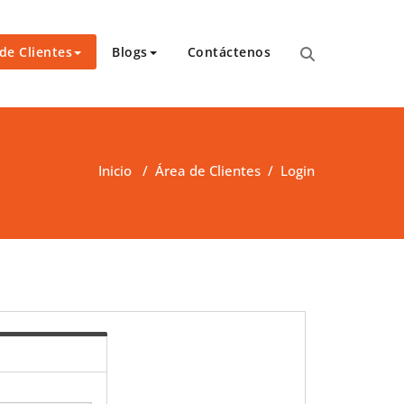
de Clientes
Blogs
Contáctenos
para transcripciones para el Tribunal de Apelaciones,
 y asambleas.
Inicio
/
Área de Clientes
/
Login