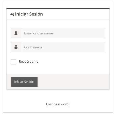
Iniciar Sesión
Email
or
username
Contraseña
Recuérdame
Alternative:
Lost password?