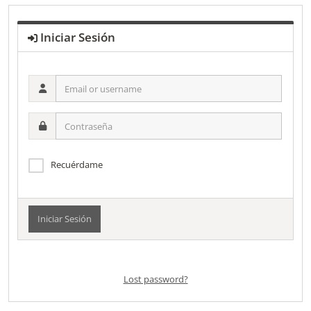
Iniciar Sesión
Email
or
username
Contraseña
Recuérdame
Alternative:
Lost password?