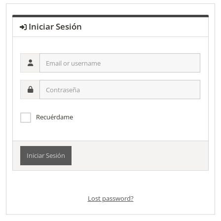
Iniciar Sesión
Email
or
username
Contraseña
Recuérdame
Alternative:
Lost password?