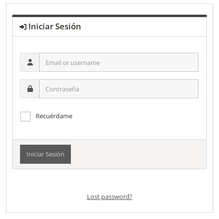
Iniciar Sesión
Email
or
username
Contraseña
Recuérdame
Alternative:
Lost password?