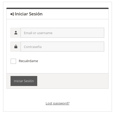
Iniciar Sesión
Email
or
username
Contraseña
Recuérdame
Alternative:
Lost password?