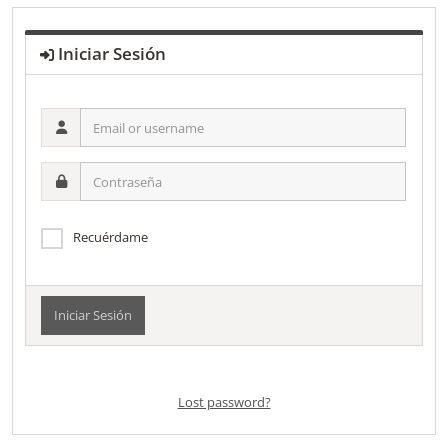
Iniciar Sesión
Email
or
username
Contraseña
Recuérdame
Alternative:
Lost password?