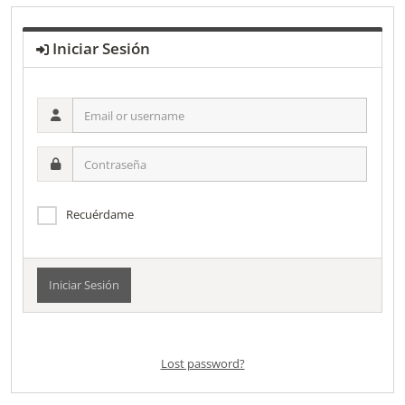
Iniciar Sesión
Email
or
username
Contraseña
Recuérdame
Alternative:
Lost password?