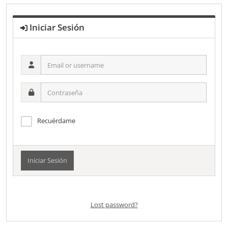
Iniciar Sesión
Email
or
username
Contraseña
Recuérdame
Alternative:
Lost password?