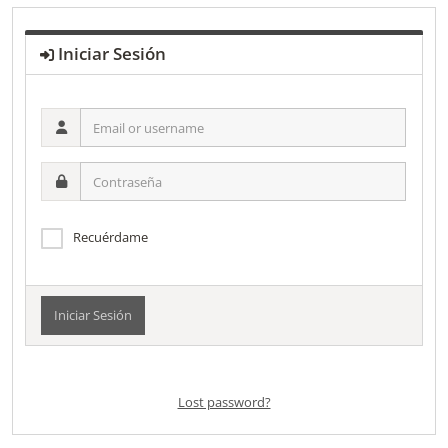
Iniciar Sesión
Email
or
username
Contraseña
Recuérdame
Alternative:
Lost password?