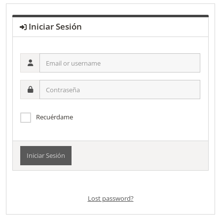
Iniciar Sesión
Email
or
username
Contraseña
Recuérdame
Alternative:
Lost password?