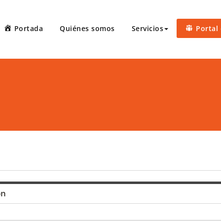
Portada
Quiénes somos
Servicios
Portal 
 Court Reporters, LLC
ters ofrece servicios de taquígrafos de récord en Puerto Rico, 
 administrativas, preparación de minutas, arbitrajes, reuniones
ón