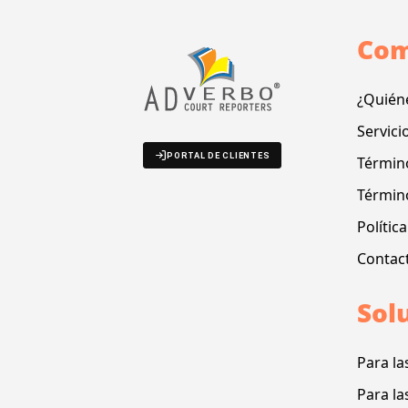
Com
¿Quién
Servici
PORTAL DE CLIENTES
Término
Términ
Polític
Contac
Sol
Para la
Para la