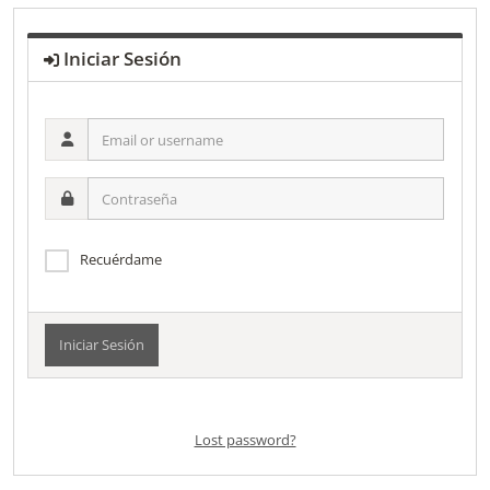
Iniciar Sesión
Email
or
username
Contraseña
Recuérdame
Alternative:
Lost password?