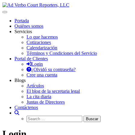
Saltar
al
Ad Verbo Court Reporters, LLC
Ad Verbo Court Reporters ofrece servicios de taquígrafos de récord
contenido
en Puerto Rico, para transcripciones para el Tribunal de
Portada
Apelaciones, deposiciones, vistas administrativas, preparación de
Quiénes somos
minutas, arbitrajes, reuniones y asambleas.
Servicios
Lo que hacemos
Cotizaciones
Calendarización
Términos y Condiciones del Servicio
Portal de Clientes
Login
¿Olvidó su contraseña?
Cree una cuenta
Blogs
Artículos
El blog de la secretaria legal
La cita diaria
Juntas de Directores
Contáctenos
Login