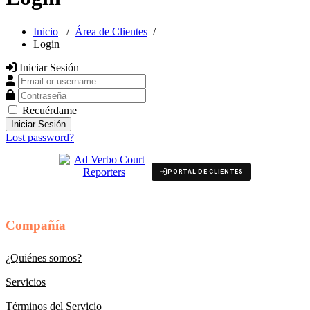
Inicio
/
Área de Clientes
/
Login
Iniciar Sesión
Email or username
Contraseña
Recuérdame
Lost password?
PORTAL DE CLIENTES
Compañía
¿Quiénes somos?
Servicios
Términos del Servicio