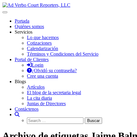
Saltar
al
Ad Verbo Court Reporters, LLC
Ad Verbo Court Reporters ofrece servicios de taquígrafos de récord en 
contenido
reuniones y asambleas.
Portada
Quiénes somos
Servicios
Lo que hacemos
Cotizaciones
Calendarización
Términos y Condiciones del Servicio
Portal de Clientes
Login
¿Olvidó su contraseña?
Cree una cuenta
Blogs
Artículos
El blog de la secretaria legal
La cita diaria
Juntas de Directores
Contáctenos
Archivo de etiquetas Jaime Bal