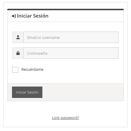
Iniciar Sesión
Email
or
username
Contraseña
Recuérdame
Alternative:
Lost password?