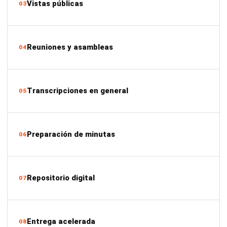
Vistas públicas
03
Reuniones y asambleas
04
Transcripciones en general
05
Preparación de minutas
06
Repositorio digital
07
Entrega acelerada
08