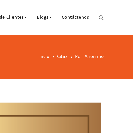
de Clientes
Blogs
Contáctenos
para transcripciones para el Tribunal de Apelaciones,
 y asambleas.
Inicio
/
Citas
/
Por: Anónimo