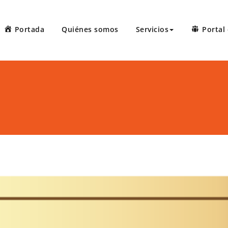
Portada
Quiénes somos
Servicios
Portal 
 Court Reporters, LLC
ters ofrece servicios de taquígrafos de récord en Puerto Rico, 
 administrativas, preparación de minutas, arbitrajes, reuniones