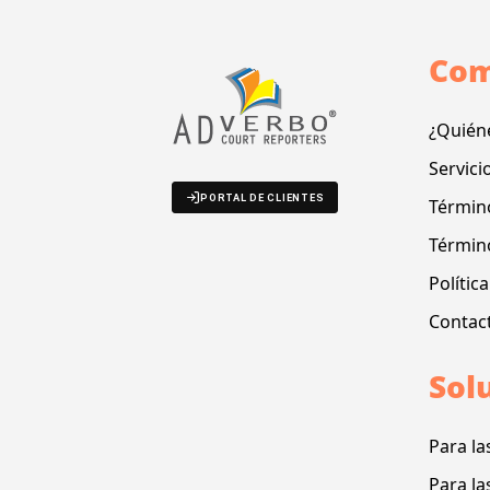
Com
¿Quién
Servici
PORTAL DE CLIENTES
Término
Términ
Polític
Contac
Sol
Para la
Para la