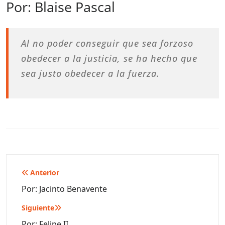
Por: Blaise Pascal
Al no poder conseguir que sea forzoso
obedecer a la justicia, se ha hecho que
sea justo obedecer a la fuerza.
Navegación
Anterior
de
Por: Jacinto Benavente
entradas
Siguiente
Por: Felipe II