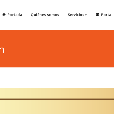
Portada
Quiénes somos
Servicios
Portal 
 Court Reporters, LLC
ters ofrece servicios de taquígrafos de récord en Puerto Rico, 
 administrativas, preparación de minutas, arbitrajes, reuniones
on