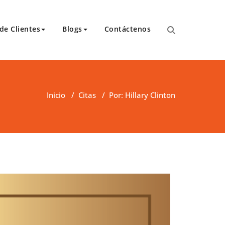
de Clientes
Blogs
Contáctenos
para transcripciones para el Tribunal de Apelaciones,
 y asambleas.
Inicio
/
Citas
/
Por: Hillary Clinton