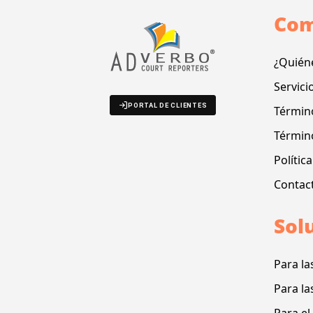
Com
¿Quién
Servici
PORTAL DE CLIENTES
Término
Términ
Polític
Contac
Sol
Para la
Para la