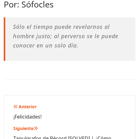
Por: Sófocles
Sólo el tiempo puede revelarnos al
hombre justo; al perverso se le puede
conocer en un solo día.
Navegación
Anterior
de
¡Felicidades!
entradas
Siguiente
Taquígrafos de Récord [SOLVED] | ¿Cómo