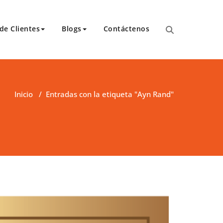
de Clientes
Blogs
Contáctenos
para transcripciones para el Tribunal de Apelaciones,
 y asambleas.
Inicio
/
Entradas con la etiqueta "Ayn Rand"