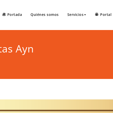
Portada
Quiénes somos
Servicios
Portal 
 Court Reporters, LLC
ters ofrece servicios de taquígrafos de récord en Puerto Rico, 
 administrativas, preparación de minutas, arbitrajes, reuniones
tas Ayn