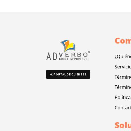
Com
¿Quién
Servici
PORTAL DE CLIENTES
Término
Términ
Polític
Contac
Sol