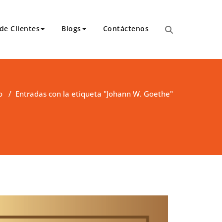
de Clientes
Blogs
Contáctenos
para transcripciones para el Tribunal de Apelaciones,
 y asambleas.
o
/
Entradas con la etiqueta "Johann W. Goethe"