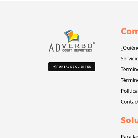
Com
¿Quién
Servici
PORTAL DE CLIENTES
Término
Términ
Polític
Contac
Sol
Para la