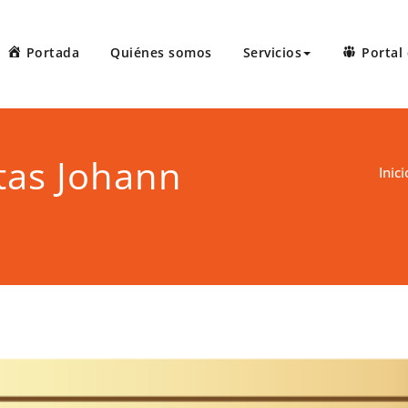
Portada
Quiénes somos
Servicios
Portal 
 Court Reporters, LLC
ters ofrece servicios de taquígrafos de récord en Puerto Rico, 
 administrativas, preparación de minutas, arbitrajes, reuniones
tas Johann
Inici