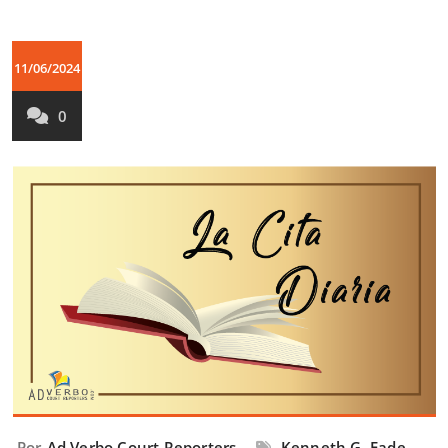
11/06/2024
0
Por
Ad Verbo Court Reporters
Kenneth G. Eade