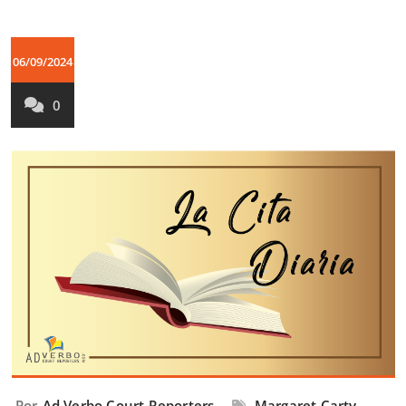
06/09/2024
0
Por
Ad Verbo Court Reporters
Margaret Carty