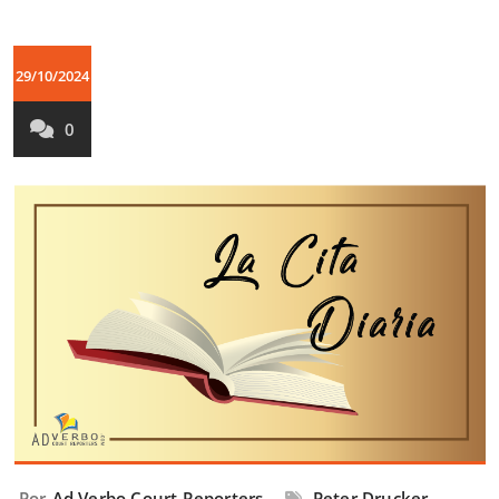
29/10/2024
0
Por
Ad Verbo Court Reporters
Peter Drucker