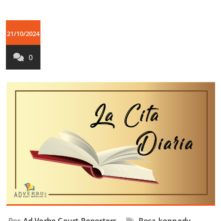
21/10/2024
0
Por
Ad Verbo Court Reporters
Rosa kennedy