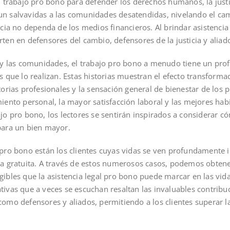
l trabajo pro bono para defender los derechos humanos, la justi
un salvavidas a las comunidades desatendidas, nivelando el ca
cia no dependa de los medios financieros. Al brindar asistencia j
rten en defensores del cambio, defensores de la justicia y alia
es y las comunidades, el trabajo pro bono a menudo tiene un pr
s que lo realizan. Estas historias muestran el efecto transforma
torias profesionales y la sensación general de bienestar de los 
iento personal, la mayor satisfacción laboral y las mejores hab
ajo pro bono, los lectores se sentirán inspirados a considerar 
para un bien mayor.
 pro bono están los clientes cuyas vidas se ven profundamente 
rma gratuita. A través de estos numerosos casos, podemos obte
gibles que la asistencia legal pro bono puede marcar en las vid
tivas que a veces se escuchan resaltan las invaluables contribu
como defensores y aliados, permitiendo a los clientes superar l