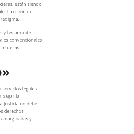
cieras, están siendo
e. La creciente
paradigma.
s y les permite
nales convencionales
nto de las
o»
 servicios legales
 pagar la
la justicia no debe
los derechos
es marginadas y