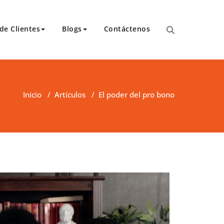
de Clientes
Blogs
Contáctenos
para transcripciones para el Tribunal de Apelaciones,
 y asambleas.
Inicio
/
Artículos
/
El poder del pro bono