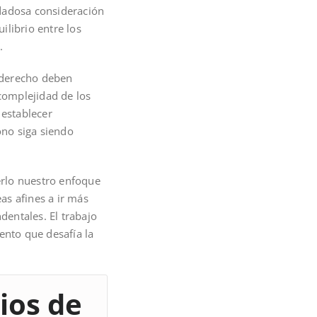
idadosa consideración
ilibrio entre los
.
l derecho deben
 complejidad de los
 establecer
ono siga siendo
erlo nuestro enfoque
as afines a ir más
dentales. El trabajo
nto que desafía la
ios de