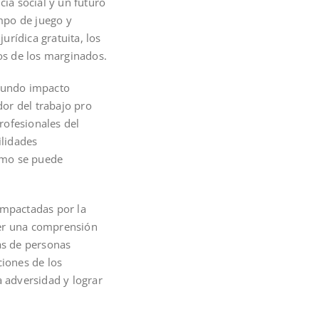
cia social y un futuro
mpo de juego y
urídica gratuita, los
dos de los marginados.
ofundo impacto
dor del trabajo pro
profesionales del
ilidades
cómo se puede
impactadas por la
ner una comprensión
as de personas
ciones de los
a adversidad y lograr