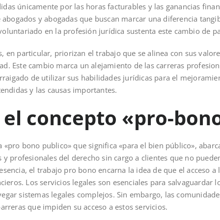
didas únicamente por las horas facturables y las ganancias finan
 abogados y abogadas que buscan marcar una diferencia tangibl
 voluntariado en la profesión jurídica sustenta este cambio de 
n particular, priorizan el trabajo que se alinea con sus valore
dad. Este cambio marca un alejamiento de las carreras profesio
raigado de utilizar sus habilidades jurídicas para el mejoramie
endidas y las causas importantes.
 el concepto «pro-bon
a «pro bono publico» que significa «para el bien público», abarca
y profesionales del derecho sin cargo a clientes que no pueden
 esencia, el trabajo pro bono encarna la idea de que el acceso a 
ieros. Los servicios legales son esenciales para salvaguardar 
navegar sistemas legales complejos. Sin embargo, las comunidad
rreras que impiden su acceso a estos servicios.