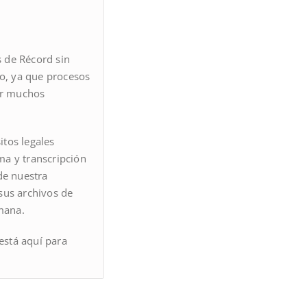
s de Récord sin
ro, ya que procesos
ir muchos
itos legales
ma y transcripción
de nuestra
 sus archivos de
emana.
está aquí para