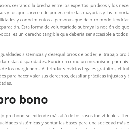
ión, cerrando la brecha entre los expertos jurídicos y los neces
sos y los que carecen de poder, entre las mayorías y las minorí
ilidades y conocimientos a personas que de otro modo tendrían
eparación. Esta forma de voluntariado subraya la noción de que 
 pocos; es un derecho tangible que debería ser accesible a todo
gualdades sistémicas y desequilibrios de poder, el trabajo pro
dar estas disparidades. Funciona como un mecanismo para nive
 de los marginados. Al brindar servicios legales gratuitos, el t
 para hacer valer sus derechos, desafiar prácticas injustas y 
dades.
 pro bono
jo pro bono se extiende más allá de los casos individuales. Tie
aldades sistémicas y sentar las bases para una sociedad más e