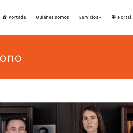
Portada
Quiénes somos
Servicios
Portal 
 Court Reporters, LLC
ters ofrece servicios de taquígrafos de récord en Puerto Rico, 
 administrativas, preparación de minutas, arbitrajes, reuniones
bono