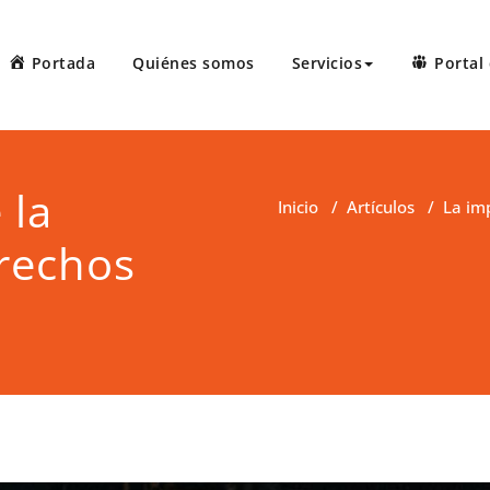
Portada
Quiénes somos
Servicios
Portal 
 Court Reporters, LLC
ters ofrece servicios de taquígrafos de récord en Puerto Rico, 
 administrativas, preparación de minutas, arbitrajes, reuniones
 la
Inicio
/
Artículos
/
La im
erechos