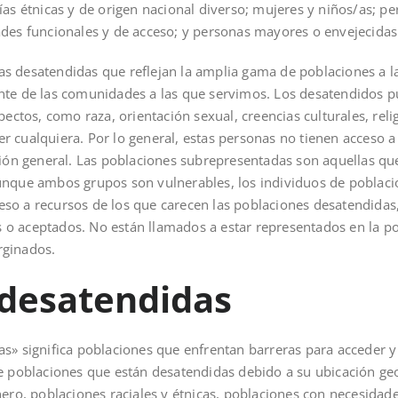
ías étnicas y de origen nacional diverso; mujeres y niños/as; p
ades funcionales y de acceso; y personas mayores o envejecidas
s desatendidas que reflejan la amplia gama de poblaciones a 
nte de las comunidades a las que servimos. Los desatendidos 
ectos, como raza, orientación sexual, creencias culturales, relig
 cualquiera. Por lo general, estas personas no tienen acceso a
ción general. Las poblaciones subrepresentadas son aquellas qu
unque ambos grupos son vulnerables, los individuos de poblac
so a recursos de los que carecen las poblaciones desatendidas
o aceptados. No están llamados a estar representados en la po
rginados.
 desatendidas
s» significa poblaciones que enfrentan barreras para acceder y u
e poblaciones que están desatendidas debido a su ubicación geog
nero, poblaciones raciales y étnicas, poblaciones con necesidad