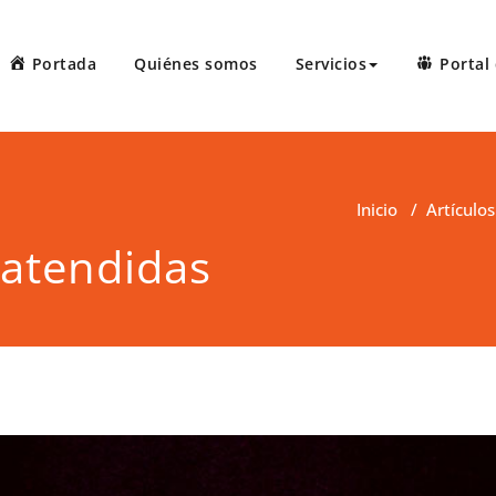
Portada
Quiénes somos
Servicios
Portal 
 Court Reporters, LLC
ters ofrece servicios de taquígrafos de récord en Puerto Rico, 
 administrativas, preparación de minutas, arbitrajes, reuniones
Inicio
/
Artículos
satendidas