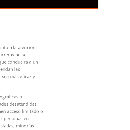
nto a la atención
barreras no se
 que conducirá a un
rendan las
 sea más eficaz y
ográficas o
ades desatendidas,
en acceso limitado o
ir personas en
isladas; minorías