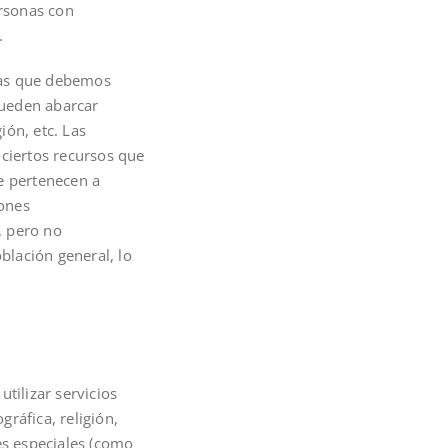
ersonas con
.
las que debemos
pueden abarcar
ión, etc. Las
 ciertos recursos que
e pertenecen a
iones
, pero no
blación general, lo
tilizar servicios
ráfica, religión,
es especiales (como