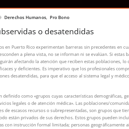
Derechos Humanos
,
Pro Bono
bservidas o desatendidas
s en Puerto Rico experimentan barreras sin precedentes en cua
 esconden a plena vista, no se informan ni se evalúan. Si estas 
uirán afectando la atención que reciben estas poblaciones, lo
eficaces y deficientes. Es imperativo que los profesionales comp
ones desatendidas, para que el acceso al sistema legal y médico
n definido como «grupos cuyas características demográficas, ge
vicios legales o de atención médica». Las poblaciones/comunid
 de escasos recursos o subrepresentadas, son grupos que tien
modo están privados de sus derechos. Estos grupos pueden inclu
s con instrucción formal limitada; personas geográficamente a