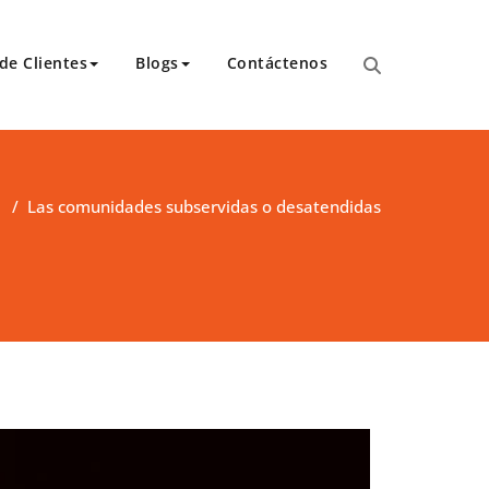
de Clientes
Blogs
Contáctenos
para transcripciones para el Tribunal de Apelaciones,
 y asambleas.
/
Las comunidades subservidas o desatendidas