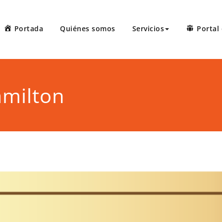
Portada
Quiénes somos
Servicios
Portal 
 Court Reporters, LLC
ters ofrece servicios de taquígrafos de récord en Puerto Rico, 
 administrativas, preparación de minutas, arbitrajes, reuniones
amilton