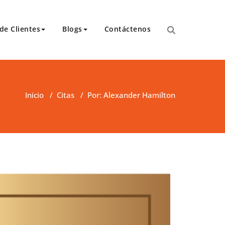
de Clientes
Blogs
Contáctenos
para transcripciones para el Tribunal de Apelaciones,
 y asambleas.
Inicio
/
Citas
/
Por: Alexander Hamilton