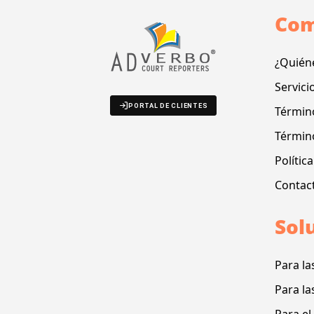
Com
¿Quién
Servici
PORTAL DE CLIENTES
Término
Términ
Polític
Contac
Sol
Para la
Para la