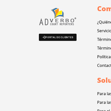
Com
¿Quién
Servici
PORTAL DE CLIENTES
Término
Términ
Polític
Contac
Sol
Para la
Para la