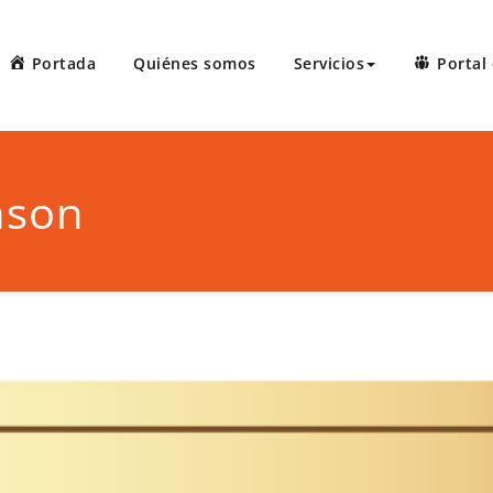
Portada
Quiénes somos
Servicios
Portal 
 Court Reporters, LLC
ters ofrece servicios de taquígrafos de récord en Puerto Rico, 
 administrativas, preparación de minutas, arbitrajes, reuniones
nson