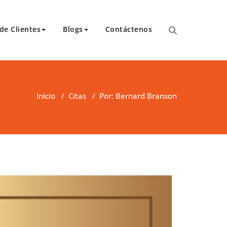
de Clientes
Blogs
Contáctenos
para transcripciones para el Tribunal de Apelaciones,
 y asambleas.
Inicio
/
Citas
/
Por: Bernard Branson