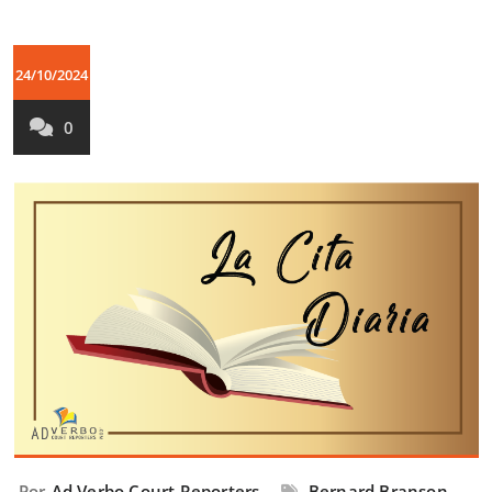
24/10/2024
0
Por
Ad Verbo Court Reporters
Bernard Branson