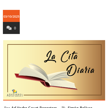
03/10/2025
0
Por
Ad Verbo Court Reporters
Simón Bolívar